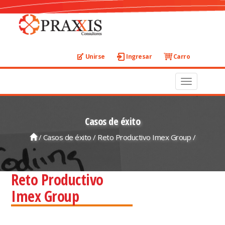
Unirse
Ingresar
Carro
Toggle
navigation
Casos de éxito
/
Casos de éxito
/ Reto Productivo Imex Group /
Reto Productivo
Imex Group