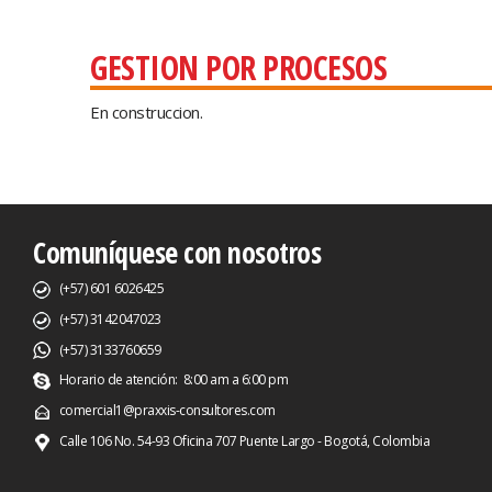
GESTION POR PROCESOS
En construccion.
Comuníquese con nosotros
(+57) 601 6026425
(+57) 3142047023
(+57) 3133760659
Horario de atención: 8:00 am a 6:00 pm
comercial1@praxxis-consultores.com
Calle 106 No. 54-93 Oficina 707 Puente Largo - Bogotá, Colombia