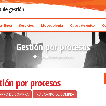
s de gestión
n línea
Servicios
Metodología
Casos de éxito
Ce
Gestión por procesos
/ Gestión por procesos
tión por procesos
IR AL CARRO DE COMPRA